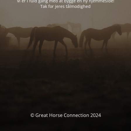
Vi er i fuld gang med at bygge en ny hjemmeside!
Tak for jeres tålmodighed
© Great Horse Connection 2024